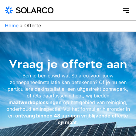
Home
»
Offerte
Vraag je offerte aan
Ben je benieuwd wat Solarco voor jouw
zonnepaneelinstallatie kan betekenen? Of je nu een
particuliere dakinstallatie, een uitgestrekt zonnepark,
of iets daartussenin hebt, wij bieden
maatwerkoplossingen
op het gebied van reiniging,
onderhoud en inspectie. Vul het formulier hieronder in
en
ontvang binnen 48 uur een vrijblijvende offerte
op maat
.