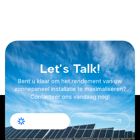
Let's Talk!
Bent u klaar om het rendement van uw
zonnepaneel installatie te maximaliseren?
Contacteer ons vandaag nog!
Offerte
Contact
Aanvragen
opnemen