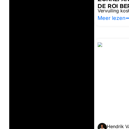
DE ROI B
Vervuiling kos
Meer lezen
Hendrik V