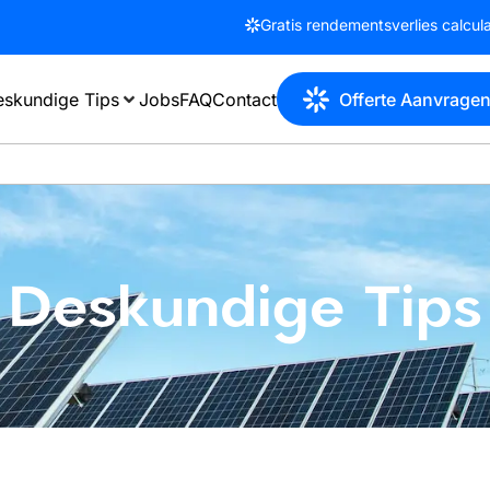
Gratis rendementsverlies calcul
skundige Tips
Jobs
FAQ
Contact
Offerte Aanvrage
Deskundige Tips