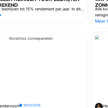
EREKEND
ZONN
t bedrijven tot 15% rendement per jaar. In dit…
Alle k
reinig
Meer 
andervoort
10/03/2026
He