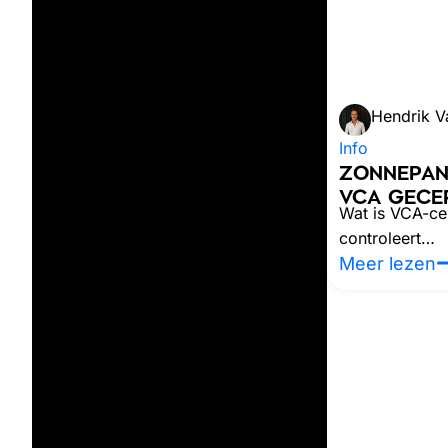
Hendrik V
Info
ZONNEPAN
VCA GECER
Wat is VCA-cer
controleert…
Meer lezen