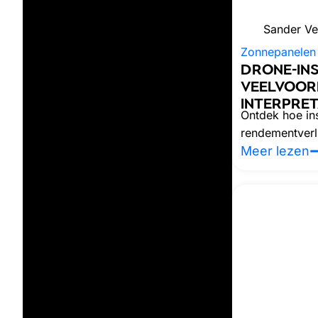
Sander V
Zonnepanelen 
DRONE-IN
VEELVOOR
INTERPRET
Ontdek hoe in
rendementverl
Meer lezen