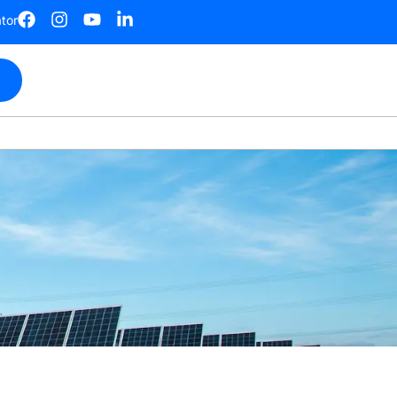
ator
n